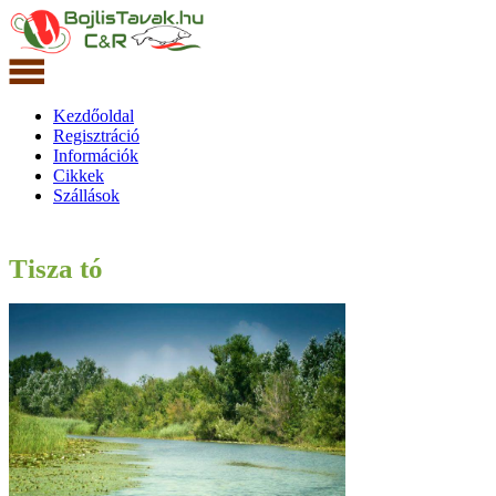
Kezdőoldal
Regisztráció
Információk
Cikkek
Szállások
Tisza tó