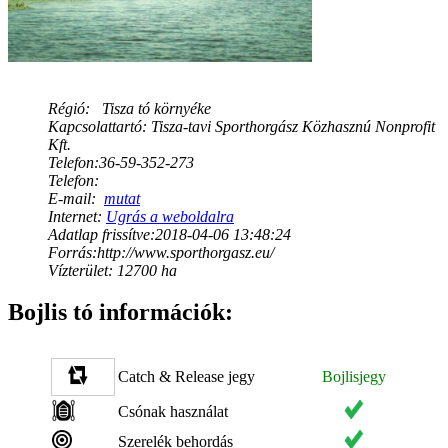
Régió:
Tisza tó környéke
Kapcsolattartó: Tisza-tavi Sporthorgász Közhasznú Nonprofit
Kft.
Telefon:36-59-352-273
Telefon:
E-mail:
mutat
Internet:
Ugrás a weboldalra
Adatlap frissítve:2018-04-06 13:48:24
Forrás:http://www.sporthorgasz.eu/
Vízterület: 12700 ha
Bojlis tó információk:
Catch & Release jegy
Bojlisjegy
Csónak használat
Szerelék behordás