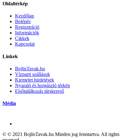
Oldaltérkép
Kezdőlap
Belépés
Regisztráció
Információk
Cikkek
Kapcsolat
Linkek
BojlisTavak.hu
Vízparti szállások
Kiemelet hirdetések
Nyaraló és horgásztó térkép
Elsőtalálkozás társkereső
Média
© © 2021 BojlisTavak.hu Minden jog fenntartva. All rights
reserved.