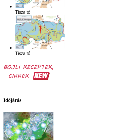
Tisza tó
Tisza tó
Időjárás