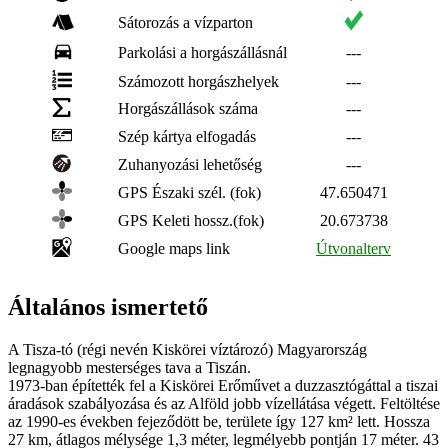
Sátorozás a vízparton
Parkolási a horgászállásnál
---
Számozott horgászhelyek
---
Horgászállások száma
---
Szép kártya elfogadás
---
Zuhanyozási lehetőség
---
GPS Északi szél. (fok)
47.650471
GPS Keleti hossz.(fok)
20.673738
Google maps link
Útvonalterv
Általános ismertető
A Tisza-tó (régi nevén Kiskörei víztározó) Magyarország
legnagyobb mesterséges tava a Tiszán.
1973-ban építették fel a Kiskörei Erőművet a duzzasztógáttal a tiszai
áradások szabályozása és az Alföld jobb vízellátása végett. Feltöltése
az 1990-es években fejeződött be, területe így 127 km² lett. Hossza
27 km, átlagos mélysége 1,3 méter, legmélyebb pontján 17 méter. 43