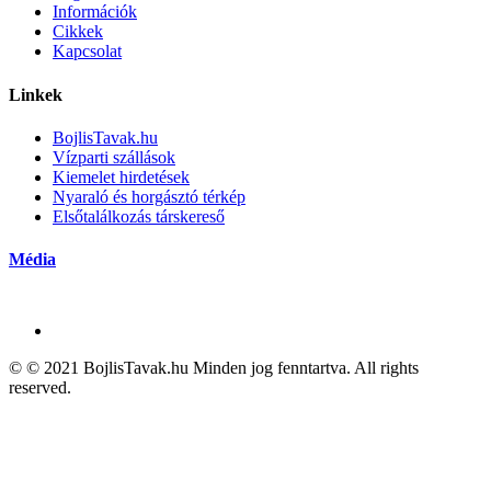
Információk
Cikkek
Kapcsolat
Linkek
BojlisTavak.hu
Vízparti szállások
Kiemelet hirdetések
Nyaraló és horgásztó térkép
Elsőtalálkozás társkereső
Média
© © 2021 BojlisTavak.hu Minden jog fenntartva. All rights
reserved.