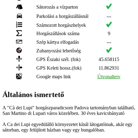
Sátorozás a vízparton
Parkolási a horgászállásnál
---
Számozott horgászhelyek
Horgászállások száma
9
Szép kártya elfogadás
---
Zuhanyozási lehetőség
GPS Északi szél. (fok)
45.658115
GPS Keleti hossz.(fok)
11.862931
Google maps link
Útvonalterv
Általános ismertető
A "Cà dei Lupi" horgászparadicsom Padova tartományban található,
San Martino di Lupari város közelében. 30 éves kavicsbányató
A Ca dei Lupi egyedülálló környezetet kínál látogatóinak, akár egy
sátorban, egy felújított házban vagy egy bungalóban.