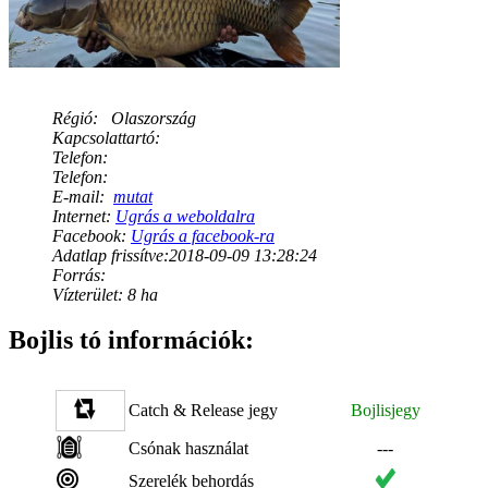
Régió:
Olaszország
Kapcsolattartó:
Telefon:
Telefon:
E-mail:
mutat
Internet:
Ugrás a weboldalra
Facebook:
Ugrás a facebook-ra
Adatlap frissítve:2018-09-09 13:28:24
Forrás:
Vízterület: 8 ha
Bojlis tó információk:
Catch & Release jegy
Bojlisjegy
Csónak használat
---
Szerelék behordás