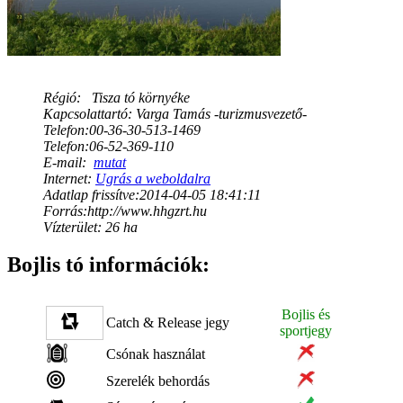
Régió:
Tisza tó környéke
Kapcsolattartó: Varga Tamás -turizmusvezető-
Telefon:00-36-30-513-1469
Telefon:06-52-369-110
E-mail:
mutat
Internet:
Ugrás a weboldalra
Adatlap frissítve:2014-04-05 18:41:11
Forrás:http://www.hhgzrt.hu
Vízterület: 26 ha
Bojlis tó információk:
Bojlis és
Catch & Release jegy
sportjegy
Csónak használat
Szerelék behordás