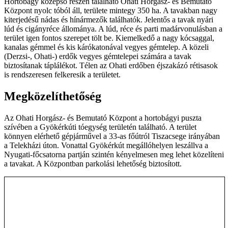
Hortobágy középső részén található Ohati Horgász- és Bemutató
Központ nyolc tóból áll, területe mintegy 350 ha. A tavakban nagy
kiterjedésű nádas és hínármezők találhatók. Jelentős a tavak nyári
lúd és cigányréce állománya. A lúd, réce és parti madárvonulásban a
terület igen fontos szerepet tölt be. Kiemelkedő a nagy kócsaggal,
kanalas gémmel és kis kárókatonával vegyes gémtelep. A közeli
(Derzsi-, Ohati-) erdők vegyes gémtelepei számára a tavak
biztosítanak táplálékot. Télen az Ohati erdőben éjszakázó rétisasok
is rendszeresen felkeresik a területet.
Megközelíthetőség
Az Ohati Horgász- és Bemutató Központ a hortobágyi puszta
szívében a Gyökérkúti tóegység területén található. A terület
könnyen elérhető gépjárművel a 33-as főútról Tiszacsege irányában
a Telekházi úton. Vonattal Gyökérkút megállóhelyen leszállva a
Nyugati-főcsatorna partján szintén kényelmesen meg lehet közelíteni
a tavakat. A Központban parkolási lehetőség biztosított.