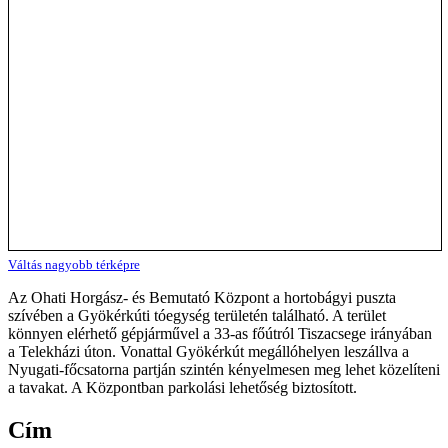
Váltás nagyobb térképre
Az Ohati Horgász- és Bemutató Központ a hortobágyi puszta
szívében a Gyökérkúti tóegység területén található. A terület
könnyen elérhető gépjárművel a 33-as főútról Tiszacsege irányában
a Telekházi úton. Vonattal Gyökérkút megállóhelyen leszállva a
Nyugati-főcsatorna partján szintén kényelmesen meg lehet közelíteni
a tavakat. A Központban parkolási lehetőség biztosított.
Cím