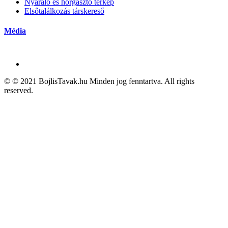
Nyaraló és horgásztó térkép
Elsőtalálkozás társkereső
Média
© © 2021 BojlisTavak.hu Minden jog fenntartva. All rights
reserved.