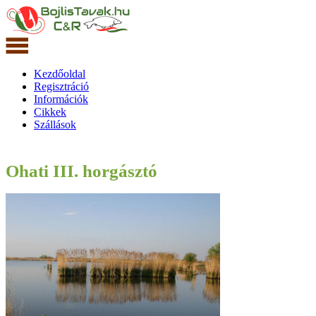
Kezdőoldal
Regisztráció
Információk
Cikkek
Szállások
Ohati III. horgásztó