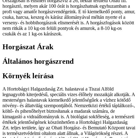
Országosan is elismert horgászvíz a 26, hektár területű Ohati III.
horgásztó, melyen akár 100 órát is horgászhatnak egyhuzamban a
profi vagy amatőr horgászvendégeink. E tó kiemelkedő ponty, amur,
csuka, harcsa, keszeg és kárász állományával méltán nyerte el a
verseny- és hobbihorgászok elismerését is. A horgászfogások között
nem ritkák a 10 kg-on felüli pontyok és amurok, a 8-10 kg-os
csukák és az 1 kg-os kárászok.
Horgászat Árak
Általános horgászrend
Környék leírása
A Hortobágyi Halgazdaság Zrt. halastavai a Tiszai Alföld
legnagyobb kiterjedésű, speciális vizes élőhely mozaikját alkotják. A
mesterséges halastavak kiemelkedő jelentőségűek a vízhez kötődő
növény- és állatvilág szempontjából. Nemzetközi értékű táplálkozó-,
költő- és pihenőhelyet biztosítanak a madarak számára, de
kimagasló a vidraállományuk is. A biológiai sokféleség, a természeti
értékek jelentőségének köszönhetően a Hortobágyi Halgazdaság
Zrt. teljes területe, így az Ohati Horgász- és Bemutató Központ tavai
is természetvédelmi oltalom alatt állnak, a Világörökség részei. A