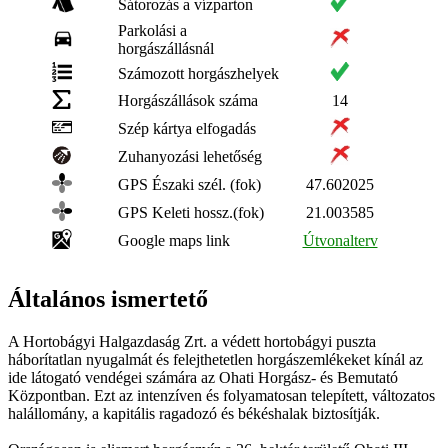
Sátorozás a vízparton
Parkolási a
horgászállásnál
Számozott horgászhelyek
Horgászállások száma
14
Szép kártya elfogadás
Zuhanyozási lehetőség
GPS Északi szél. (fok)
47.602025
GPS Keleti hossz.(fok)
21.003585
Google maps link
Útvonalterv
Általános ismertető
A Hortobágyi Halgazdaság Zrt. a védett hortobágyi puszta
háborítatlan nyugalmát és felejthetetlen horgászemlékeket kínál az
ide látogató vendégei számára az Ohati Horgász- és Bemutató
Központban. Ezt az intenzíven és folyamatosan telepített, változatos
halállomány, a kapitális ragadozó és békéshalak biztosítják.